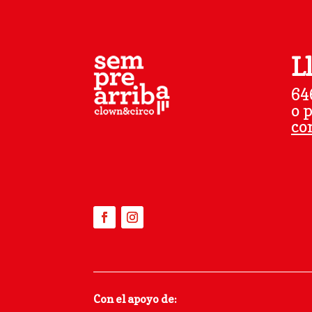
L
64
o 
co
Con el apoyo de: